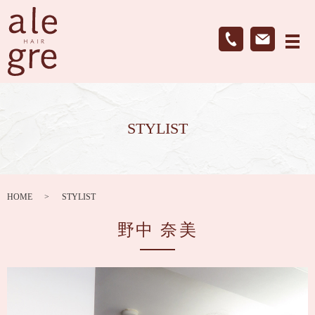
メ
STYLIST
HOME
STYLIST
野中 奈美